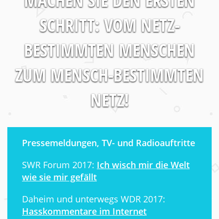
MACHEN SIE DEN ERSTEN
SCHRITT: VOM NETZ-
BESTIMMTEN MENSCHEN
ZUM MENSCH-BESTIMMTEN
NETZ!
Pressemeldungen, TV- und Radioauftritte
SWR Forum 2017:
Ich wisch mir die Welt
wie sie mir gefällt
Daheim und unterwegs WDR 2017:
Hasskommentare im Internet