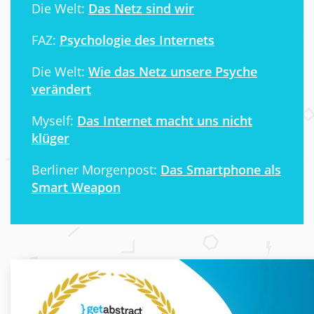
Die Welt:
Das Netz sind wir
FAZ:
Psychologie des Internets
Die Welt:
Wie das Netz unsere Psyche
verändert
Myself:
Das Internet macht uns nicht
klüger
Berliner Morgenpost:
Das Smartphone als
Smart Weapon